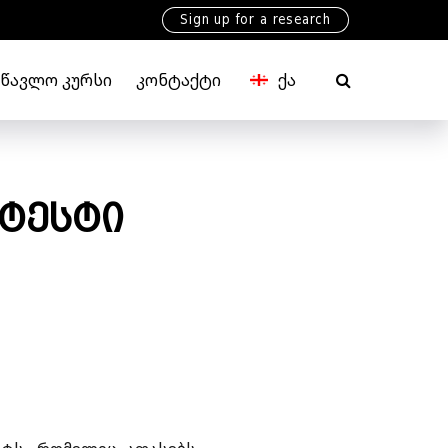
Sign up for a research
ᲡᲬᲐᲕᲚᲝ ᲙᲣᲠᲡᲘ
ᲙᲝᲜᲢᲐᲥᲢᲘ
ᲥᲐ
EN
ტესტი