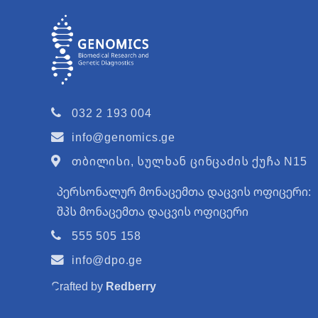
ერთნაყოფიან ორსუ
– ადრეული ტესტირე
დიაგნოზის შემდგომ
– გენომის მაშტაბით
ამოიცნობს
,
არამედ
032 2 193 004
ანეუპლოიდიებსა
დ
info@genomics.ge
კლინიკურ
სურათს
.
თბილისი, სულხან ცინცაძის ქუჩა N15
– თანამედროვე
ტექ
ტექნოლოგიას
,
რომ
პერსონალურ მონაცემთა დაცვის ოფიცერი:
3.6-
ჯერ
უფრო
მაღა
შპს მონაცემთა დაცვის ოფიცერი
მგრძნობელობას
.
555 505 158
– NIPTIFY
შ
ესაფერის
info@dpo.ge
მიღებული
ორსულობ
Crafted by
Redberry