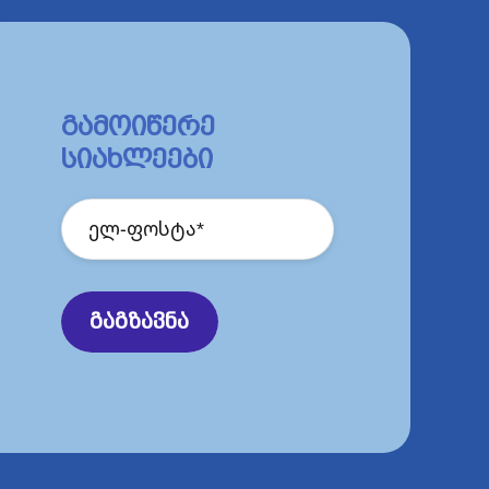
0 კვირიდან, რაც
ძლებლობას იძლევა.
გამოიწერე
ულ
ანეუპლოიდიებს
სიახლეები
ოსომების
ფს
უფრო
ფართო
DNA
სექვენირების
რუნველყოფს
დნმ-ი
ს
სიზუსტესა
და
,
მათ
შორის
IVF-
ით